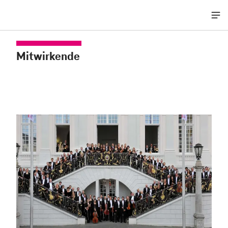
Me
öff
Mitwirkende