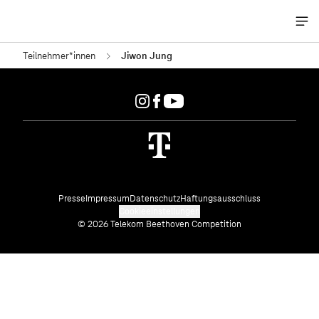
Me
öff
Teilnehmer*innen
Jiwon Jung
Presse
Impressum
Datenschutz
Haftungsausschluss
Cookieeinstellungen
© 2026 Telekom Beethoven Competition