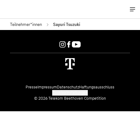
Me
öff
Teilnehmer*innen
Sayuri Tsuzuki
Presse
Impressum
Datenschutz
Haftungsausschluss
Cookieeinstellungen
© 2026 Telekom Beethoven Competition