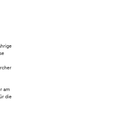
ährige
se
rcher
er am
ür die