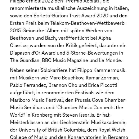
Filippo erhielt 2022 den "Premio Abbiati", die
renommierteste musikalische Auszeichnung in Italien,
sowie den Borletti-Buitoni Trust Award 2020 und den
Ersten Preis beim Telekom-Beethoven-Wettbewerb
2015. Seine drei Alben mit späten Werken von
Beethoven und Bach, veröffentlicht bei Alpha
Classics, wurden von der Kritik gefeiert, darunter ein
Diapason d'Or Award und 5-Sterne-Bewertungen in
The Guardian, BBC Music Magazine und Le Monde.
Neben seiner Solokarriere hat Filippo Kammermusik
mit Musikern wie Marc Bouchkov, Itamar Zorman,
Pablo Ferrandez, Brannon Cho und Erica Piccotti
aufgeführt, in renommierten Festivals wie dem
Marlboro Music Festival, den Prussia Cove Chamber
Music Seminars und "Chamber Music Connects the
World" in Kronberg mit Steven Isserlis. Er hat
Meisterklassen an der Liechtenstein Musikakademie,
der University of British Columbia, dem Royal Welsh
College of Music und den Konservatorien in Bergamo