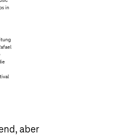
usic
s in
itung
afael
e
die
tival
end, aber