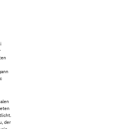
i
r
ten
gann
c
nalen
reten
licht.
u, der