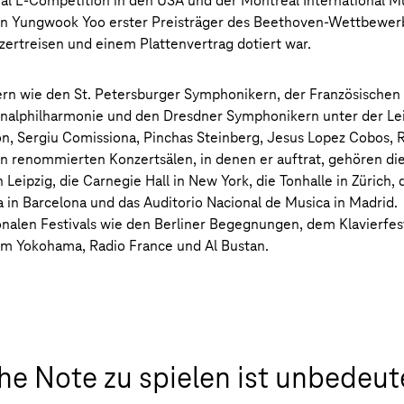
onal E-Competition in den USA und der Montreal International M
an Yungwook Yoo erster Preisträger des Beethoven-Wettbewerb
ertreisen und einem Plattenvertrag dotiert war.
rn wie den St. Petersburger Symphonikern, der Französischen
onalphilharmonie und den Dresdner Symphonikern unter der Le
, Sergiu Comissiona, Pinchas Steinberg, Jesus Lopez Cobos, R
n renommierten Konzertsälen, in denen er auftrat, gehören di
eipzig, die Carnegie Hall in New York, die Tonhalle in Zürich, 
a in Barcelona und das Auditorio Nacional de Musica in Madrid.
onalen Festivals wie den Berliner Begegnungen, dem Klavierfes
m Yokohama, Radio France und Al Bustan.
che Note zu spielen ist unbedeut