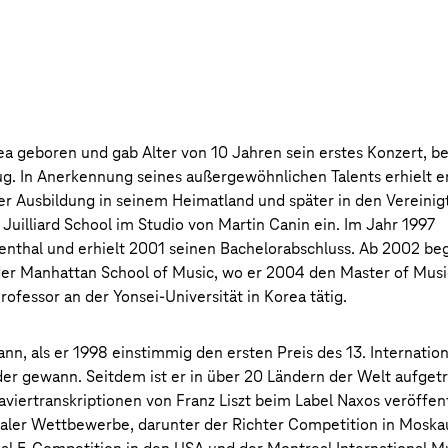
a geboren und gab Alter von 10 Jahren sein erstes Konzert, be
g. In Anerkennung seines außergewöhnlichen Talents erhielt e
er Ausbildung in seinem Heimatland und später in den Vereinig
 Juilliard School im Studio von Martin Canin ein. Im Jahr 1997
enthal und erhielt 2001 seinen Bachelorabschluss. Ab 2002 be
er Manhattan School of Music, wo er 2004 den Master of Musi
Professor an der Yonsei-Universität in Korea tätig.
nn, als er 1998 einstimmig den ersten Preis des 13. Internatio
r gewann. Seitdem ist er in über 20 Ländern der Welt aufget
viertranskriptionen von Franz Liszt beim Label Naxos veröffent
onaler Wettbewerbe, darunter der Richter Competition in Moska