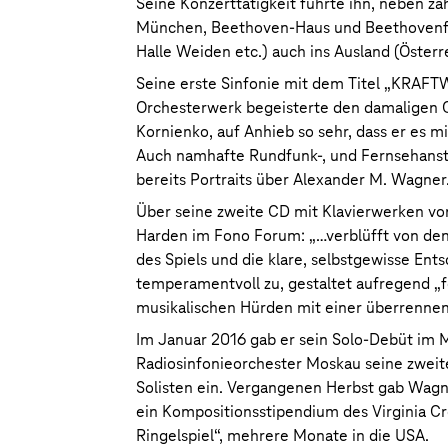
Seine Konzerttätigkeit führte ihn, neben za
München, Beethoven-Haus und Beethovenfe
Halle Weiden etc.) auch ins Ausland (Österre
Seine erste Sinfonie mit dem Titel „KRAFT
Orchesterwerk begeisterte den damaligen C
Kornienko, auf Anhieb so sehr, dass er es m
Auch namhafte Rundfunk-, und Fernsehanst
bereits Portraits über Alexander M. Wagner
Über seine zweite CD mit Klavierwerken vo
Harden im Fono Forum: „…verblüfft von den e
des Spiels und die klare, selbstgewisse Ents
temperamentvoll zu, gestaltet aufregend „fe
musikalischen Hürden mit einer überrennende
Im Januar 2016 gab er sein Solo-Debüt im M
Radiosinfonieorchester Moskau seine zweite
Solisten ein. Vergangenen Herbst gab Wagne
ein Kompositionsstipendium des Virginia Cr
Ringelspiel“, mehrere Monate in die USA.