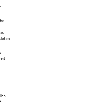
r-
che
te.
ndeten
o
eit
 ihn
é