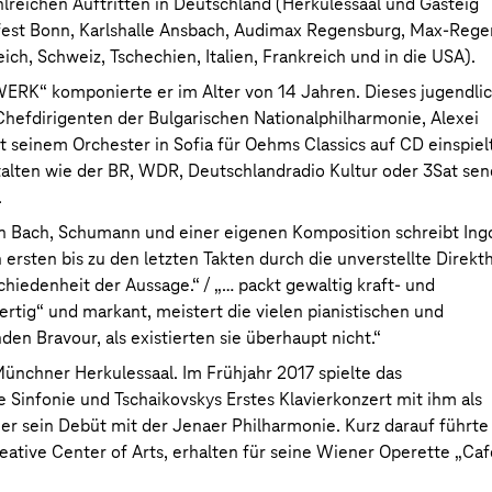
hlreichen Auftritten in Deutschland (Herkulessaal und Gasteig
st Bonn, Karlshalle Ansbach, Audimax Regensburg, Max-Rege
ich, Schweiz, Tschechien, Italien, Frankreich und in die USA).
WERK“ komponierte er im Alter von 14 Jahren. Dieses jugendli
hefdirigenten der Bulgarischen Nationalphilharmonie, Alexei
it seinem Orchester in Sofia für Oehms Classics auf CD einspiel
alten wie der BR, WDR, Deutschlandradio Kultur oder 3Sat se
.
n Bach, Schumann und einer eigenen Komposition schreibt Ing
rsten bis zu den letzten Takten durch die unverstellte Direkth
chiedenheit der Aussage.“ / „… packt gewaltig kraft- und
rtig“ und markant, meistert die vielen pianistischen und
n Bravour, als existierten sie überhaupt nicht.“
ünchner Herkulessaal. Im Frühjahr 2017 spielte das
 Sinfonie und Tschaikovskys Erstes Klavierkonzert mit ihm als
r sein Debüt mit der Jenaer Philharmonie. Kurz darauf führte
eative Center of Arts, erhalten für seine Wiener Operette „Caf