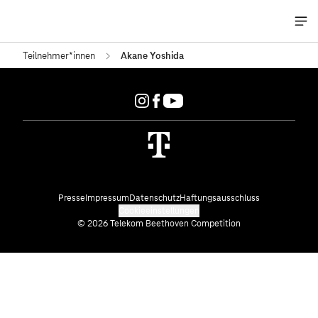
Me
öff
Teilnehmer*innen
Akane Yoshida
Presse
Impressum
Datenschutz
Haftungsausschluss
Cookieeinstellungen
© 2026 Telekom Beethoven Competition