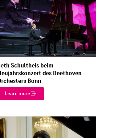
eth Schultheis beim
Neujahrskonzert des Beethoven
Orchesters Bonn
Learn more