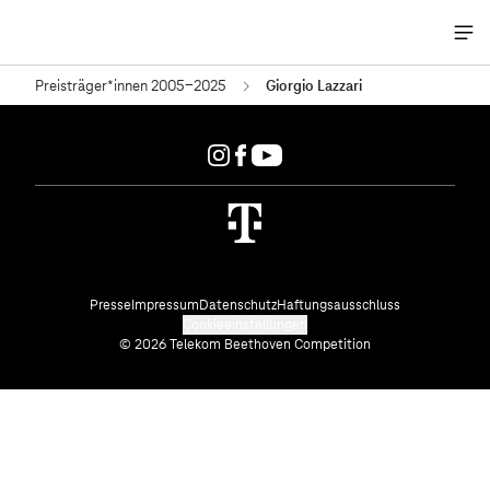
Me
öff
Preisträger*innen 2005-2025
Giorgio Lazzari
Presse
Impressum
Datenschutz
Haftungsausschluss
Cookieeinstellungen
© 2026 Telekom Beethoven Competition